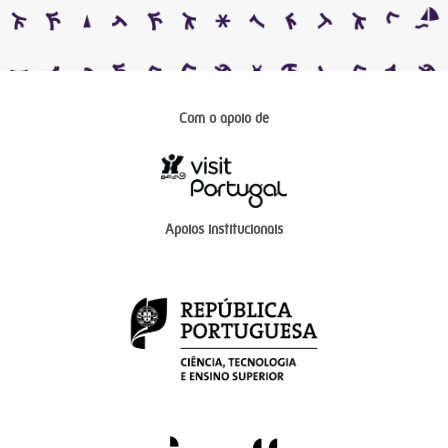
Com o apoio de
Apoios institucionais