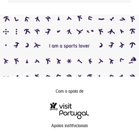
Com o apoio de
Apoios institucionais