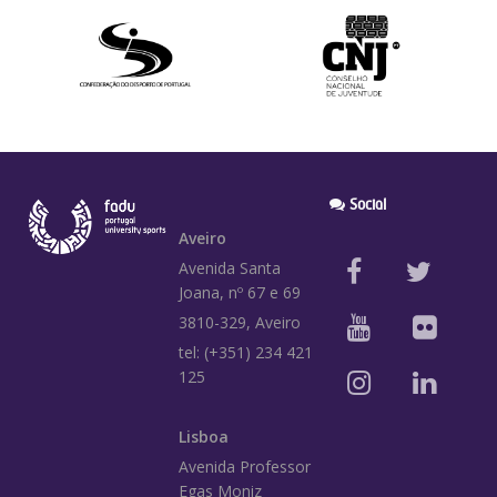
Social
Aveiro
Avenida Santa
Joana, nº 67 e 69
3810-329, Aveiro
tel: (+351) 234 421
125
Lisboa
Avenida Professor
Egas Moniz