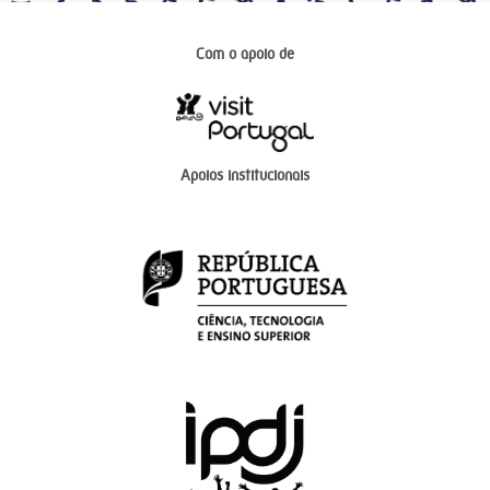
Com o apoio de
Apoios institucionais