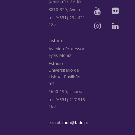
Joana, nº 67 e 69
3810-329, Aveiro
tel: (+351) 234 421
125
Lisboa
Avenida Professor
Egas Moniz
Estádio
Universitário de
Lisboa, Pavilhão
nº1
1600-190, Lisboa
tel: (+351) 217 818
160
e.mail:
fadu@fadu.pt