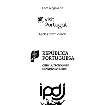
Com o apoio de
Apoios institucionais