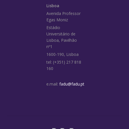
Lisboa
Avenida Professor
Egas Moniz
Estádio
Universitário de
Lisboa, Pavilhão
nº1
1600-190, Lisboa
tel: (+351) 217 818
160
e.mail:
fadu@fadu.pt