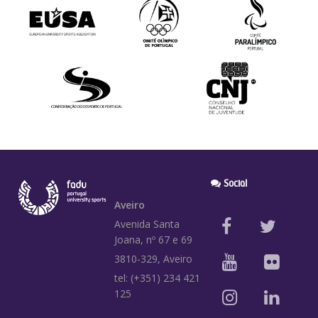
Social
Aveiro
Avenida Santa
Joana, nº 67 e 69
3810-329, Aveiro
tel: (+351) 234 421
125