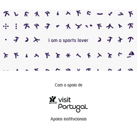
Com o apoio de
Apoios institucionais