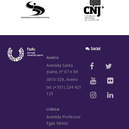
Social
Aveiro
Avenida Santa
Joana, nº 67 e 69
3810-329, Aveiro
tel: (+351) 234 421
125
Lisboa
Avenida Professor
Egas Moniz