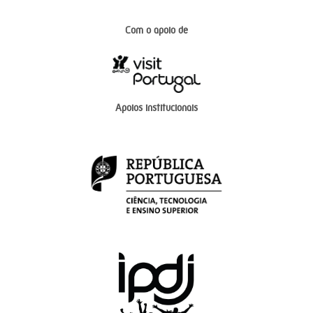
Com o apoio de
Apoios institucionais