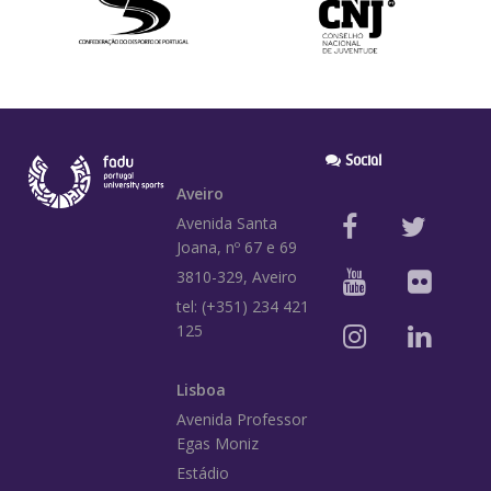
Social
Aveiro
Avenida Santa
Joana, nº 67 e 69
3810-329, Aveiro
tel: (+351) 234 421
125
Lisboa
Avenida Professor
Egas Moniz
Estádio