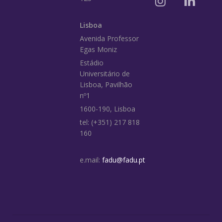
Lisboa
Avenida Professor
Egas Moniz
Estádio
Universitário de
Lisboa, Pavilhão
nº1
1600-190, Lisboa
tel: (+351) 217 818
160
e.mail:
fadu@fadu.pt