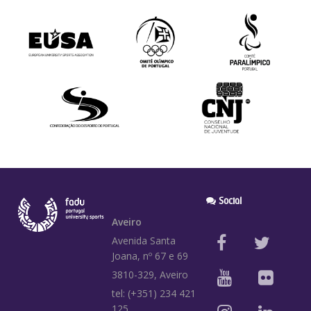
Social
Aveiro
Avenida Santa
Joana, nº 67 e 69
3810-329, Aveiro
tel: (+351) 234 421
125