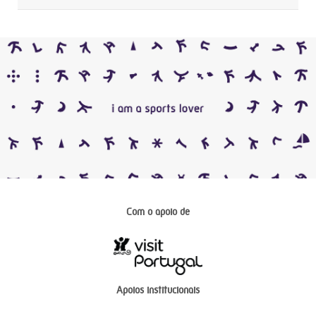
Com o apoio de
Apoios institucionais