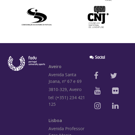
Social
Aveiro
Avenida Santa
Joana, nº 67 e 69
3810-329, Aveiro
tel: (+351) 234 421
125
Lisboa
Avenida Professor