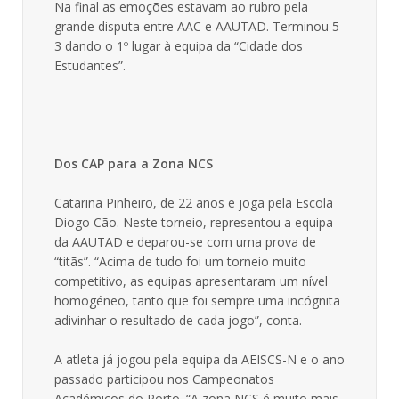
Na final as emoções estavam ao rubro pela
grande disputa entre AAC e AAUTAD. Terminou 5-
3 dando o 1º lugar à equipa da “Cidade dos
Estudantes”.
Dos CAP para a Zona NCS
Catarina Pinheiro, de 22 anos e joga pela Escola
Diogo Cão. Neste torneio, representou a equipa
da AAUTAD e deparou-se com uma prova de
“titãs”. “Acima de tudo foi um torneio muito
competitivo, as equipas apresentaram um nível
homogéneo, tanto que foi sempre uma incógnita
adivinhar o resultado de cada jogo”, conta.
A atleta já jogou pela equipa da AEISCS-N e o ano
passado participou nos Campeonatos
Académicos do Porto. “A zona NCS é muito mais