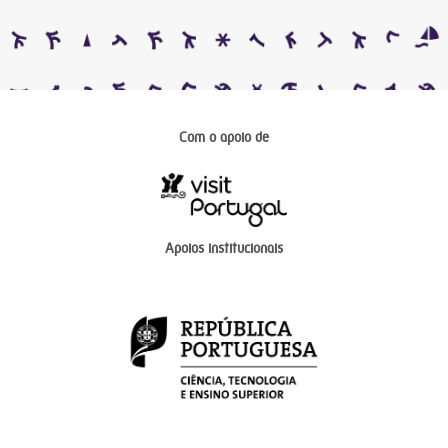
Com o apoio de
Apoios institucionais