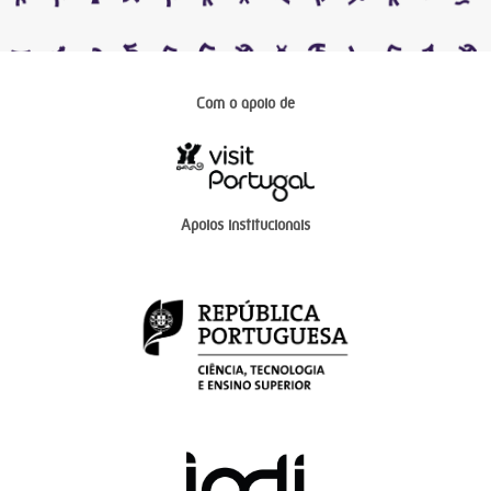
Com o apoio de
Apoios institucionais