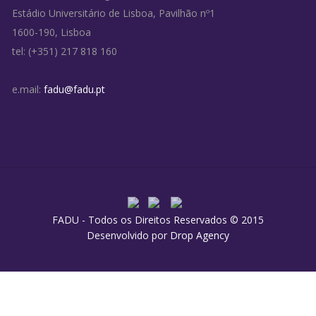
Estádio Universitário de Lisboa, Pavilhão nº1
1600-190, Lisboa
tel: (+351) 217 818 160
e.mail:
fadu@fadu.pt
FADU - Todos os Direitos Reservados © 2015
Desenvolvido por
Drop Agency