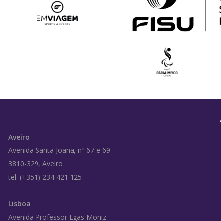
Aveiro
Avenida Santa Joana, nº 67 e 69
3810-329, Aveiro
tel: (+351) 234 421 125
Lisboa
Avenida Professor Egas Moniz