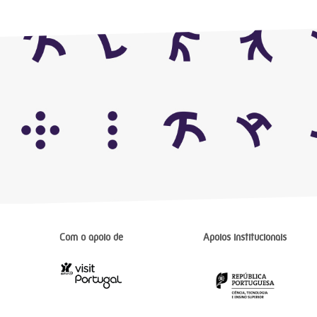
Com o apoio de
Apoios institucionais