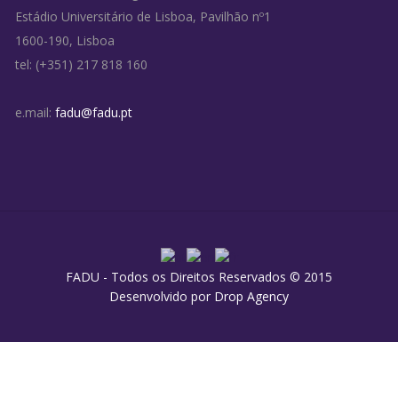
Estádio Universitário de Lisboa, Pavilhão nº1
1600-190, Lisboa
tel: (+351) 217 818 160
e.mail:
fadu@fadu.pt
FADU - Todos os Direitos Reservados © 2015
Desenvolvido por
Drop Agency