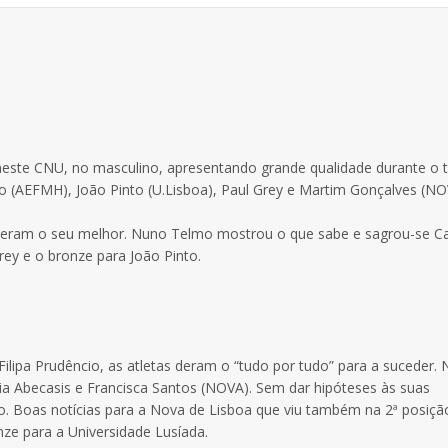
neste CNU, no masculino, apresentando grande qualidade durante o t
 (AEFMH), João Pinto (U.Lisboa), Paul Grey e Martim Gonçalves (NO
as deram o seu melhor. Nuno Telmo mostrou o que sabe e sagrou-se
rey e o bronze para João Pinto.
lipa Prudêncio, as atletas deram o “tudo por tudo” para a suceder. N
a Abecasis e Francisca Santos (NOVA). Sem dar hipóteses às suas
o. Boas notícias para a Nova de Lisboa que viu também na 2ª posiçã
nze para a Universidade Lusíada.