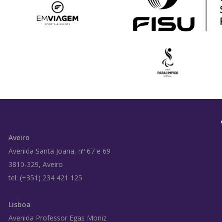
Aveiro
Avenida Santa Joana, nº 67 e 69
3810-329, Aveiro
tel: (+351) 234 421 125
Lisboa
Avenida Professor Egas Moniz