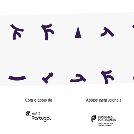
Com o apoio de
Apoios institucionais