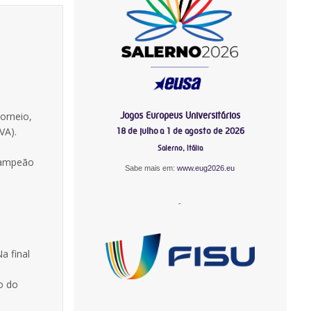
Jogos Europeus Universitários
orneio,
VA).
18 de julho a 1 de agosto de 2026
Salerno, Itália
 Campeão
Sabe mais em:
www.eug2026.eu
-
a final
o do
-