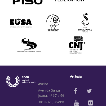
Social
Aveiro
Avenida Santa
Joana, nº 67 e 69
3810-329, Aveiro