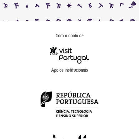
Com o apoio de
Apoios institucionais