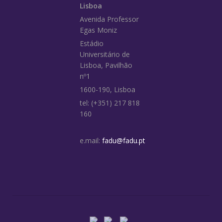
Lisboa
Avenida Professor
Egas Moniz
Estádio
Universitário de
Lisboa, Pavilhão
nº1
1600-190, Lisboa
tel: (+351) 217 818
160
e.mail:
fadu@fadu.pt