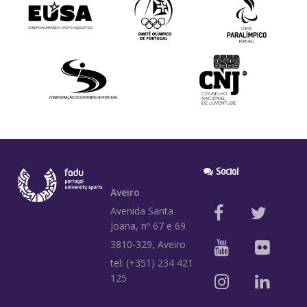
Social
Aveiro
Avenida Santa
Joana, nº 67 e 69
3810-329, Aveiro
tel: (+351) 234 421
125