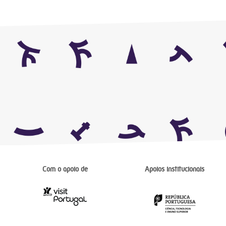
Com o apoio de
Apoios institucionais