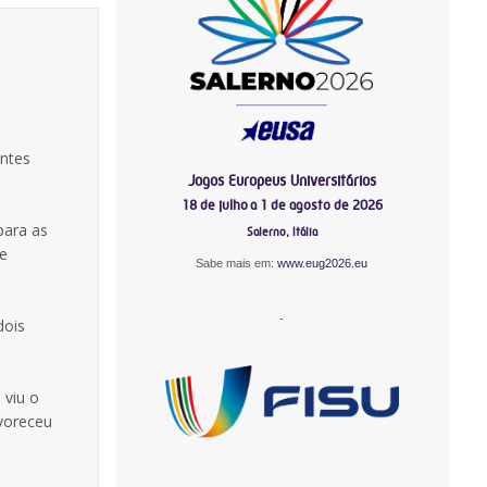
entes
Jogos Europeus Universitários
18 de julho a 1 de agosto de 2026
para as
Salerno, Itália
de
Sabe mais em:
www.eug2026.eu
-
dois
 viu o
voreceu
-