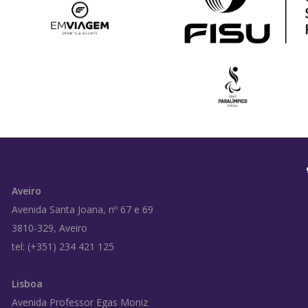
Aveiro
Avenida Santa Joana, nº 67 e 69
3810-329, Aveiro
tel: (+351) 234 421 125
Lisboa
Avenida Professor Egas Moniz