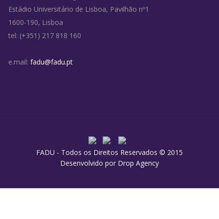
Estádio Universitário de Lisboa, Pavilhão nº1
1600-190, Lisboa
tel: (+351) 217 818 160
e.mail:
fadu@fadu.pt
FADU - Todos os Direitos Reservados © 2015
Desenvolvido por
Drop Agency