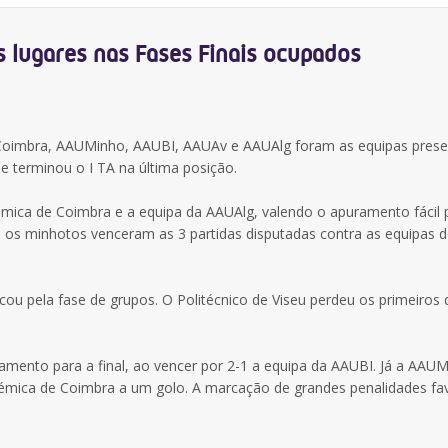
s lugares nas Fases Finais ocupados
de Coimbra, AAUMinho, AAUBI, AAUAv e AAUAlg foram as equipas pres
 terminou o I TA na última posição.
démica de Coimbra e a equipa da AAUAlg, valendo o apuramento fácil 
B, os minhotos venceram as 3 partidas disputadas contra as equipas 
cou pela fase de grupos. O Politécnico de Viseu perdeu os primeiros 
ramento para a final, ao vencer por 2-1 a equipa da AAUBI. Já a AAUM
émica de Coimbra a um golo. A marcação de grandes penalidades fa