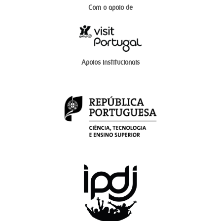
Com o apoio de
Apoios institucionais