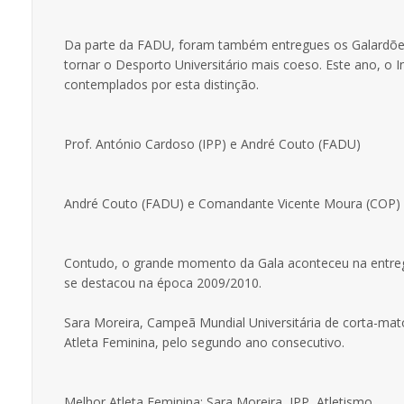
Da parte da FADU, foram também entregues os Galardões P
tornar o Desporto Universitário mais coeso. Este ano, o I
contemplados por esta distinção.
Prof. António Cardoso (IPP) e André Couto (FADU)
André Couto (FADU) e Comandante Vicente Moura (COP)
Contudo, o grande momento da Gala aconteceu na entreg
se destacou na época 2009/2010.
Sara Moreira, Campeã Mundial Universitária de corta-mato
Atleta Feminina, pelo segundo ano consecutivo.
Melhor Atleta Feminina: Sara Moreira, IPP, Atletismo