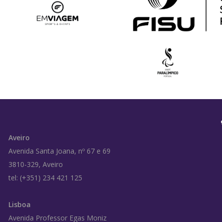
Aveiro
Avenida Santa Joana, nº 67 e 69
3810-329, Aveiro
tel: (+351) 234 421 125
Lisboa
Avenida Professor Egas Moniz