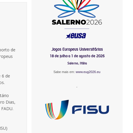
Jogos Europeus Universitários
porto de
uropeus
18 de julho a 1 de agosto de 2026
Salerno, Itália
Sabe mais em:
www.eug2026.eu
e 6 de
os.
-
tário
ro Dias,
a FADU.
ISU)
-