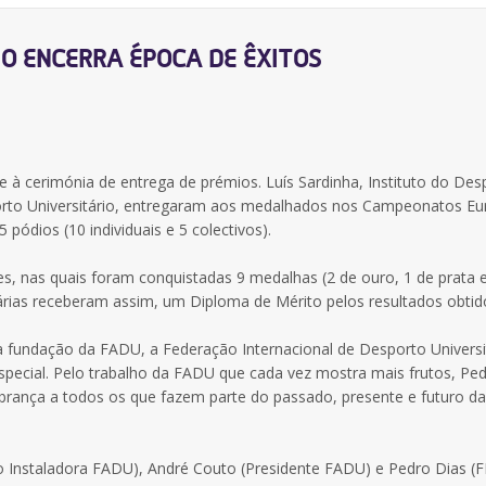
IO ENCERRA ÉPOCA DE ÊXITOS
à cerimónia de entrega de prémios. Luís Sardinha, Instituto do Des
porto Universitário, entregaram aos medalhados nos Campeonatos E
ódios (10 individuais e 5 colectivos).
s, nas quais foram conquistadas 9 medalhas (2 de ouro, 1 de prata 
árias receberam assim, um Diploma de Mérito pelos resultados obtid
 fundação da FADU, a Federação Internacional de Desporto Universi
ecial. Pelo trabalho da FADU que cada vez mostra mais frutos, Ped
rança a todos os que fazem parte do passado, presente e futuro d
o Instaladora FADU), André Couto (Presidente FADU) e Pedro Dias (F