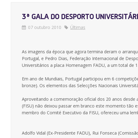
3ª GALA DO DESPORTO UNIVERSITÁR
07 outubro 2010
Últimas
As imagens da época que agora termina deram o arranque 
Portugal, e Pedro Dias, Federação Internacional de Des
Universitários a placa Homenagem FADU, a um total de 15 p
Em ano de Mundiais, Portugal participou em 6 competiçõe
bronze). Os elementos das Selecções Nacionais Universit
Aproveitando a comemoração oficial dos 20 anos desde a
(FISU) não deixou passar em branco este momento tão esp
membro do Comité Executivo da FISU, ofereceu uma lemb
Adolfo Vidal (Ex-Presidente FADU), Rui Fonseca (Comissã