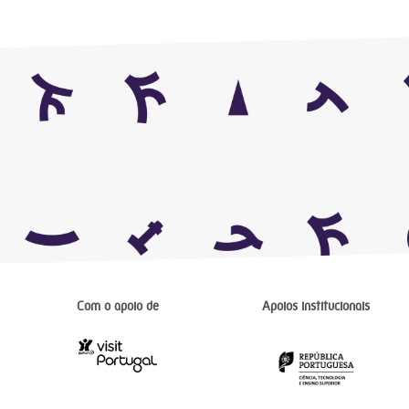
Com o apoio de
Apoios institucionais