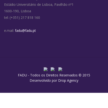
Estádio Universitário de Lisboa, Pavilhão nº1
1600-190, Lisboa
tel: (+351) 217 818 160
e.mail:
fadu@fadu.pt
FADU - Todos os Direitos Reservados © 2015
Desenvolvido por
Drop Agency