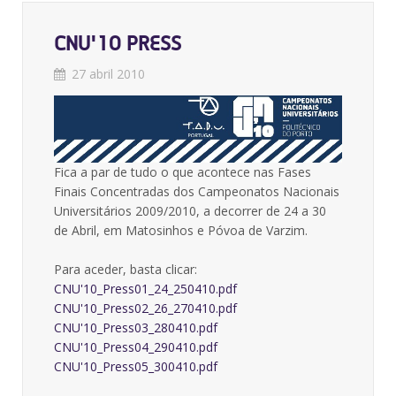
CNU'10 PRESS
27 abril 2010
Fica a par de tudo o que acontece nas Fases
Finais Concentradas dos Campeonatos Nacionais
Universitários 2009/2010, a decorrer de 24 a 30
de Abril, em Matosinhos e Póvoa de Varzim.
Para aceder, basta clicar:
CNU'10_Press01_24_250410.pdf
CNU'10_Press02_26_270410.pdf
CNU'10_Press03_280410.pdf
CNU'10_Press04_290410.pdf
CNU'10_Press05_300410.pdf