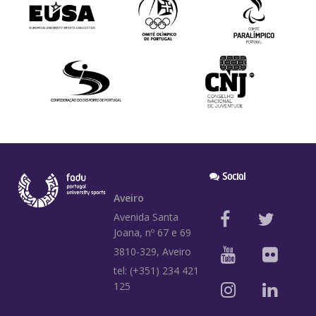
Social
Aveiro
Avenida Santa
Joana, nº 67 e 69
3810-329, Aveiro
tel: (+351) 234 421
125