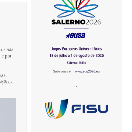
Jogos Europeus Universitários
 Lusíada
 e por
18 de julho a 1 de agosto de 2026
Salerno, Itália
Sabe mais em:
www.eug2026.eu
ias,
ição, a
-
-