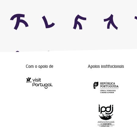
Com o apoio de
Apoios institucionais