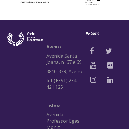
Social
Aveiro
Avenida Santa
Joana, nº 67 e 69
3810-329, Aveiro
tel: (+351) 234
421 125
Lisboa
Avenida
Professor Egas
Moniz