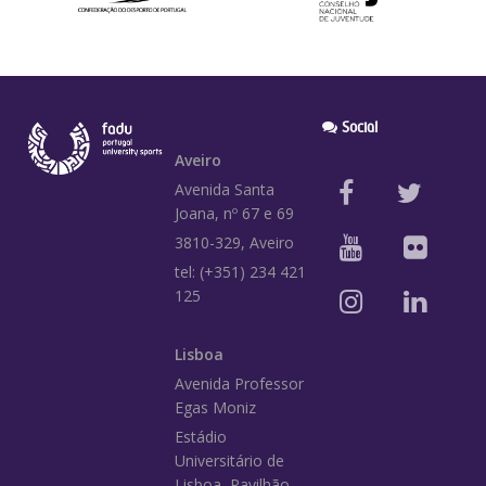
Social
Aveiro
Avenida Santa
Joana, nº 67 e 69
3810-329, Aveiro
tel: (+351) 234 421
125
Lisboa
Avenida Professor
Egas Moniz
Estádio
Universitário de
Lisboa, Pavilhão