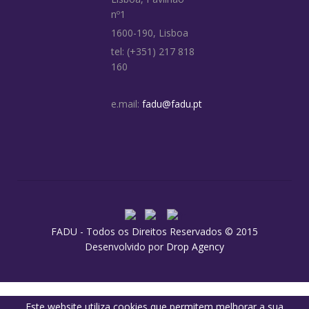
nº1
1600-190, Lisboa
tel: (+351) 217 818
160
e.mail:
fadu@fadu.pt
FADU - Todos os Direitos Reservados © 2015
Desenvolvido por
Drop Agency
Este website utiliza cookies que permitem melhorar a sua