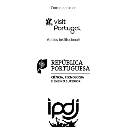
Com o apoio de
Apoios institucionais