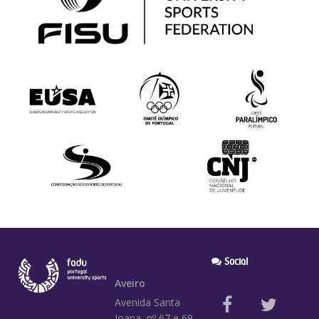
Social
Aveiro
Avenida Santa
Joana, nº 67 e 69