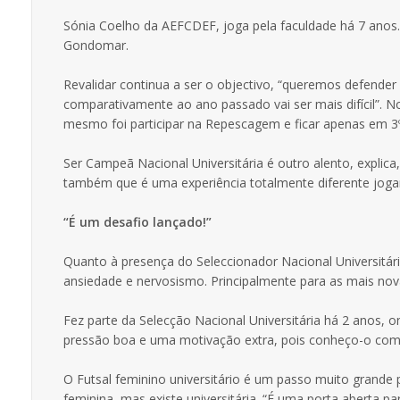
Sónia Coelho da AEFCDEF, joga pela faculdade há 7 anos.
Gondomar.
Revalidar continua a ser o objectivo, “queremos defende
comparativamente ao ano passado vai ser mais difícil”. N
mesmo foi participar na Repescagem e ficar apenas em 3º
Ser Campeã Nacional Universitária é outro alento, explic
também que é uma experiência totalmente diferente jogar
“É um desafio lançado!”
Quanto à presença do Seleccionador Nacional Universitár
ansiedade e nervosismo. Principalmente para as mais nov
Fez parte da Selecção Nacional Universitária há 2 anos, o
pressão boa e uma motivação extra, pois conheço-o com
O Futsal feminino universitário é um passo muito grande
feminina, mas existe universitária. “É uma porta aberta 