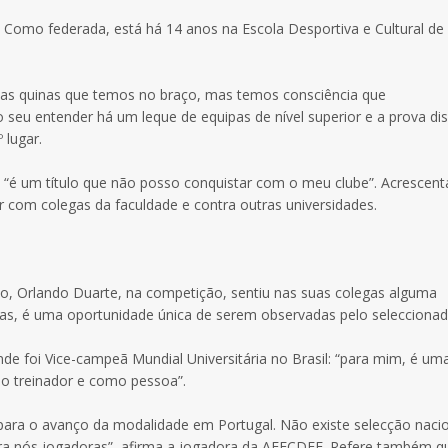
 Como federada, está há 14 anos na Escola Desportiva e Cultural de
r as quinas que temos no braço, mas temos consciência que
o seu entender há um leque de equipas de nível superior e a prova di
 lugar.
a, “é um título que não posso conquistar com o meu clube”. Acrescent
 com colegas da faculdade e contra outras universidades.
io, Orlando Duarte, na competição, sentiu nas suas colegas alguma
as, é uma oportunidade única de serem observadas pelo seleccionad
nde foi Vice-campeã Mundial Universitária no Brasil: “para mim, é um
o treinador e como pessoa”.
 para o avanço da modalidade em Portugal. Não existe selecção naci
para nós jogadoras”, afirma a jogadora da AEFCDEF.
Refere também q