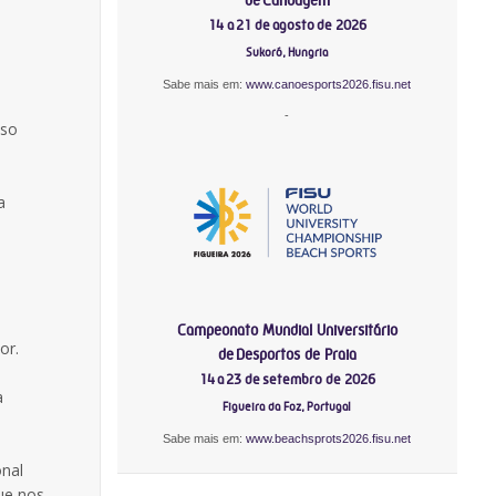
14 a 21 de agosto de 2026
Sukoró, Hungria
Sabe mais em:
www.canoesports2026.fisu.net
-
sso
a
Campeonato Mundial Universitário
or.
de Desportos de Praia
14 a 23 de setembro de 2026
a
Figueira da Foz, Portugal
Sabe mais em:
www.beachsprots2026.fisu.net
onal
ue nos