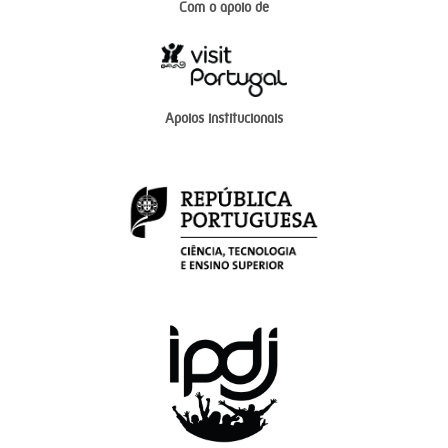
Com o apoio de
Apoios institucionais