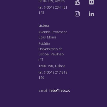
3810-329, Aveiro
tel: (+351) 234 421
125
Lisboa
Avenida Professor
Egas Moniz
Estádio
Universitário de
Lisboa, Pavilhão
nº1
1600-190, Lisboa
tel: (+351) 217 818
160
e.mail:
fadu@fadu.pt