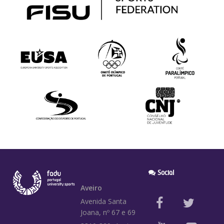
Social
Aveiro
Avenida Santa
Joana, nº 67 e 69