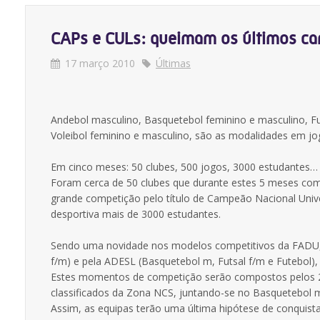
CAPs e CULs: queimam os últimos ca
17 março 2010
Últimas
Andebol masculino, Basquetebol feminino e masculino, Fu
Voleibol feminino e masculino, são as modalidades em jo
Em cinco meses: 50 clubes, 500 jogos, 3000 estudantes…
Foram cerca de 50 clubes que durante estes 5 meses com
grande competição pelo título de Campeão Nacional Unive
desportiva mais de 3000 estudantes.
Sendo uma novidade nos modelos competitivos da FADU, 
f/m) e pela ADESL (Basquetebol m, Futsal f/m e Futebol)
Estes momentos de competição serão compostos pelos 2ºs 
classificados da Zona NCS, juntando-se no Basquetebol 
Assim, as equipas terão uma última hipótese de conquist