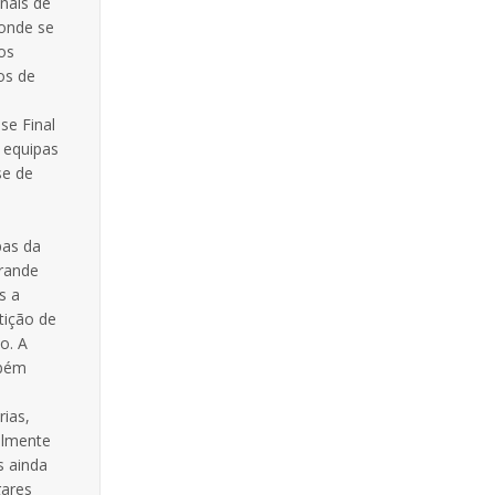
inais de
onde se
os
os de
se Final
 equipas
se de
pas da
rande
s a
tição de
o. A
mbém
rias,
almente
s ainda
gares