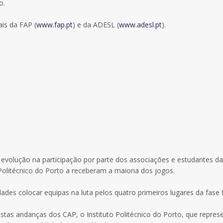
o.
ais da FAP (
www.fap.pt
) e da ADESL (
www.adesl.pt
).
volução na participação por parte dos associações e estudantes da
olitécnico do Porto a receberam a maioria dos jogos.
s colocar equipas na luta pelos quatro primeiros lugares da fase f
tas andanças dos CAP, o Instituto Politécnico do Porto, que repres