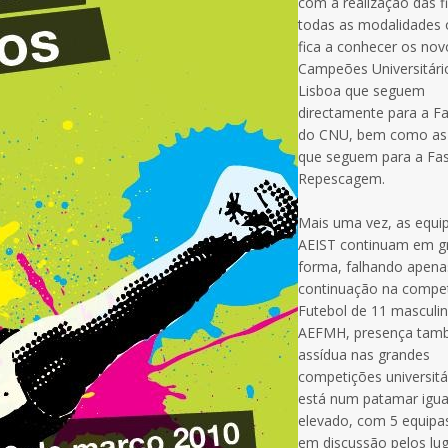
com a realização das f
todas as modalidades 
fica a conhecer os nov
Campeões Universitári
Lisboa que seguem
directamente para a Fa
do CNU, bem como as
que seguem para a Fa
Repescagem.
Mais uma vez, as equi
AEIST continuam em g
forma, falhando apena
continuação na compe
Futebol de 11 masculin
AEFMH, presença ta
assídua nas grandes
competições universitá
está num patamar igu
elevado, com 5 equipa
em discussão pelos lu