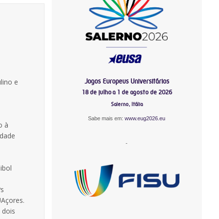
Jogos Europeus Universitários
lino e
18 de julho a 1 de agosto de 2026
Salerno, Itália
Sabe mais em:
www.eug2026.eu
o à
idade
-
ibol
ºs
UAçores.
 dois
-