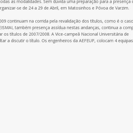
e todas as modalidades. Sem dúvida uma preparação para a presença
rganizar-se de 24 a 29 de Abril, em Matosinhos e Póvoa de Varzim.
09 continuam na corrida pela revalidação dos títulos, como é o cas
AEISMAI, também presença assídua nestas andanças, continua a comp
r os títulos de 2007/2008. A Vice-campeã Nacional Universitária de
ar a discutir o título. Os engenheiros da AEFEUP, colocam 4 equipas