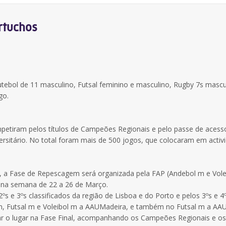
rtuchos
tebol de 11 masculino, Futsal feminino e masculino, Rugby 7s mascu
go.
petiram pelos títulos de Campeões Regionais e pelo passe de acess
rsitário. No total foram mais de 500 jogos, que colocaram em activ
a Fase de Repescagem será organizada pela FAP (Andebol m e Vole
, na semana de 22 a 26 de Março.
e 3ºs classificados da região de Lisboa e do Porto e pelos 3ºs e 4
m, Futsal m e Voleibol m a AAUMadeira, e também no Futsal m a AA
ar o lugar na Fase Final, acompanhando os Campeões Regionais e os