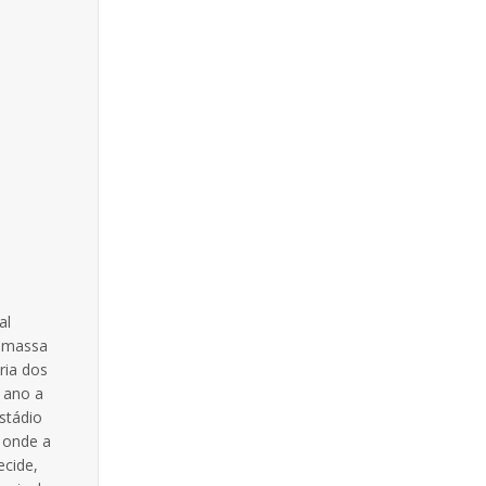
al
m massa
ria dos
 ano a
stádio
a onde a
ecide,