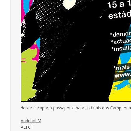
deixar escapar o passaporte para as finais dos Campeonat
Andebol M
AEFCT