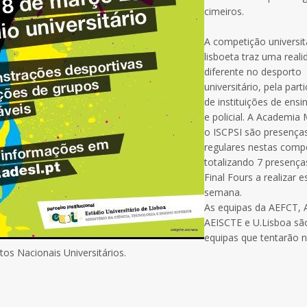
cimeiros.
A competição universit
lisboeta traz uma reali
diferente no desporto
universitário, pela part
de instituições de ensin
e policial. A Academia M
o ISCPSI são presença
regulares nestas comp
totalizando 7 presença
Final Fours a realizar e
semana.
As equipas da AEFCT,
AEISCTE e U.Lisboa sã
equipas que tentarão 
os Nacionais Universitários.