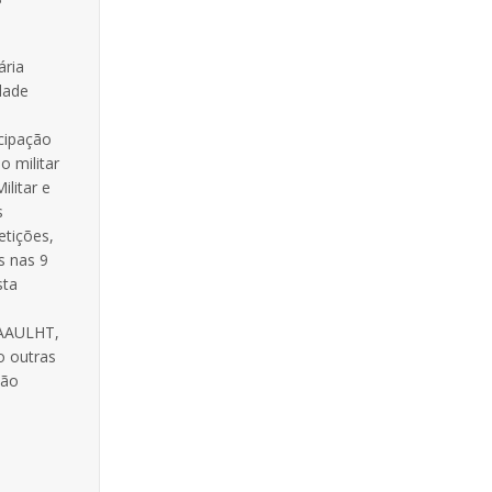
ária
dade
icipação
o militar
ilitar e
s
etições,
s nas 9
sta
 AAULHT,
o outras
não