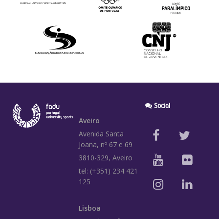
Social
Aveiro
Avenida Santa
Joana, nº 67 e 69
3810-329, Aveiro
tel: (+351) 234 421
125
Lisboa