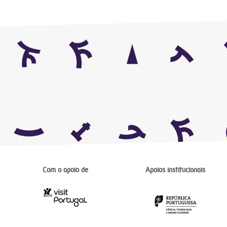
Com o apoio de
Apoios institucionais