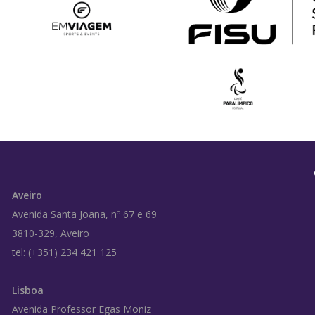
Aveiro
Avenida Santa Joana, nº 67 e 69
3810-329, Aveiro
tel: (+351) 234 421 125
Lisboa
Avenida Professor Egas Moniz