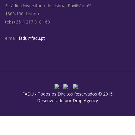
Estádio Universitário de Lisboa, Pavilhão nº1
1600-190, Lisboa
tel: (+351) 217 818 160
e.mail:
fadu@fadu.pt
FADU - Todos os Direitos Reservados © 2015
Desenvolvido por
Drop Agency