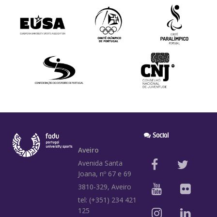
Social
Aveiro
Avenida Santa
Joana, nº 67 e 69
3810-329, Aveiro
tel: (+351) 234 421
125