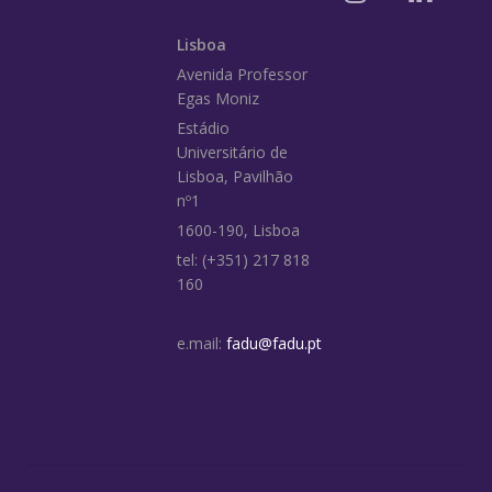
Lisboa
Avenida Professor
Egas Moniz
Estádio
Universitário de
Lisboa, Pavilhão
nº1
1600-190, Lisboa
tel: (+351) 217 818
160
e.mail:
fadu@fadu.pt