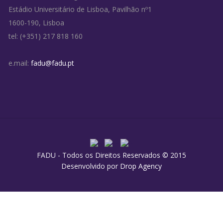
Estádio Universitário de Lisboa, Pavilhão nº1
1600-190, Lisboa
tel: (+351) 217 818 160
e.mail:
fadu@fadu.pt
FADU - Todos os Direitos Reservados © 2015
Desenvolvido por
Drop Agency