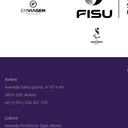
Aveiro
Avenida Santa Joana, nº 67 e 69
3810-329, Aveiro
tel: (+351) 234 421 125
Lisboa
Avenida Professor Egas Moniz