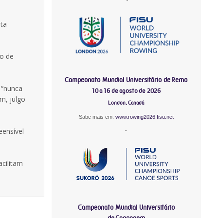
sta
ro de
Campeonato Mundial Universitário de Remo
 “nunca
10 a 16 de agosto de 2026
m, julgo
London, Canadá
Sabe mais em:
www.rowing2026.fisu.net
eensível
-
acilitam
Campeonato Mundial Universitário
de Canoagem