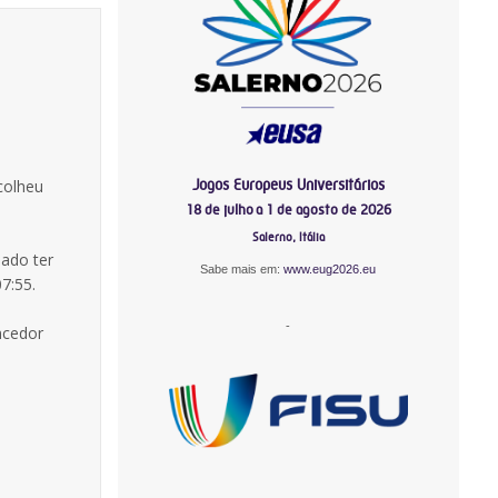
Jogos Europeus Universitários
colheu
18 de julho a 1 de agosto de 2026
Salerno, Itália
sado ter
Sabe mais em:
www.eug2026.eu
7:55.
-
ncedor
-