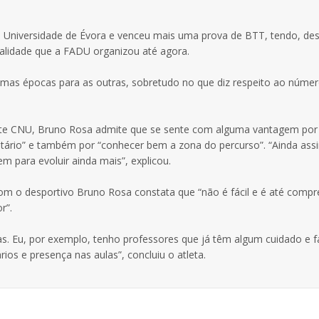
 Universidade de Évora e venceu mais uma prova de BTT, tendo, de
alidade que a FADU organizou até agora.
 umas épocas para as outras, sobretudo no que diz respeito ao núme
este CNU, Bruno Rosa admite que se sente com alguma vantagem por
ário” e também por “conhecer bem a zona do percurso”. “Ainda assi
 para evoluir ainda mais”, explicou.
com o desportivo Bruno Rosa constata que “não é fácil e é até compr
r”.
as. Eu, por exemplo, tenho professores que já têm algum cuidado e f
s e presença nas aulas”, concluiu o atleta.