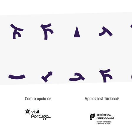
Com o apoio de
Apoios institucionais