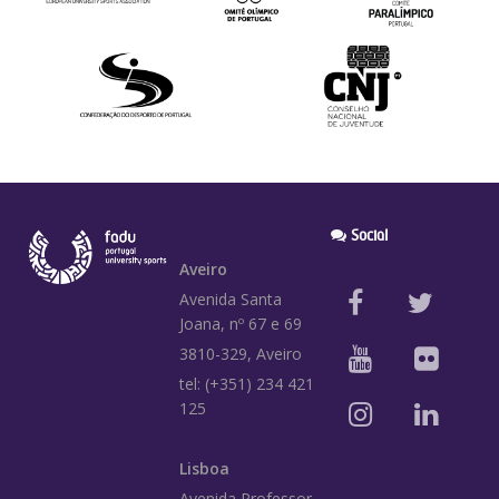
Social
Aveiro
Avenida Santa
Joana, nº 67 e 69
3810-329, Aveiro
tel: (+351) 234 421
125
Lisboa
Avenida Professor