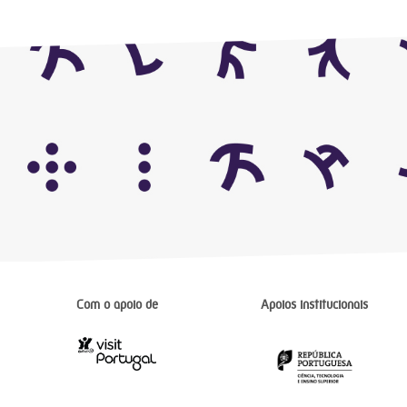
Com o apoio de
Apoios institucionais