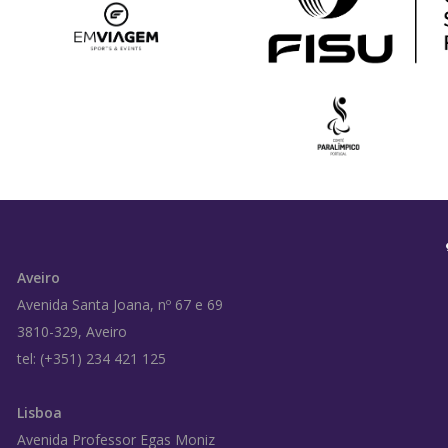
Aveiro
Avenida Santa Joana, nº 67 e 69
3810-329, Aveiro
tel: (+351) 234 421 125
Lisboa
Avenida Professor Egas Moniz