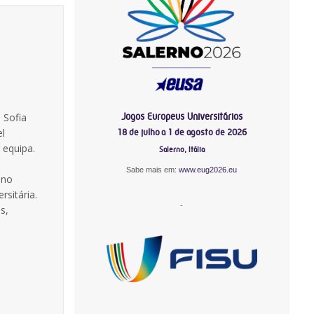
Jogos Europeus Universitários
 Sofia
el
18 de julho a 1 de agosto de 2026
 equipa.
Salerno, Itália
Sabe mais em:
www.eug2026.eu
ano
sitária.
-
s,
-