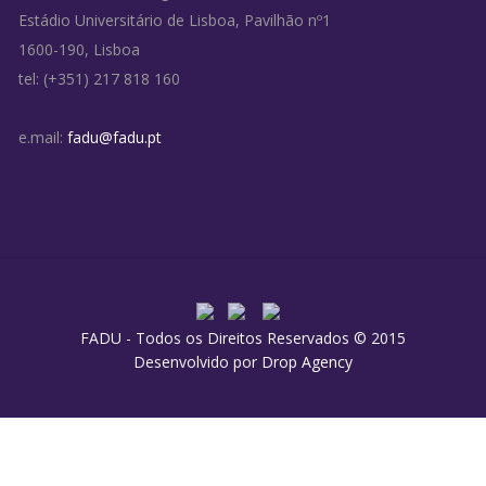
Estádio Universitário de Lisboa, Pavilhão nº1
1600-190, Lisboa
tel: (+351) 217 818 160
e.mail:
fadu@fadu.pt
FADU - Todos os Direitos Reservados © 2015
Desenvolvido por
Drop Agency