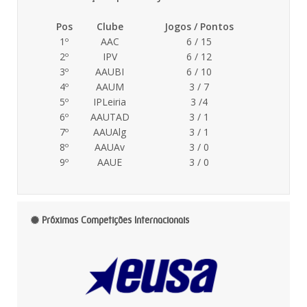
Pos
Clube
Jogos / Pontos
1º
AAC
6 / 15
2º
IPV
6 / 12
3º
AAUBI
6 / 10
4º
AAUM
3 / 7
5º
IPLeiria
3 /4
6º
AAUTAD
3 / 1
7º
AAUAlg
3 / 1
8º
AAUAv
3 / 0
9º
AAUE
3 / 0
Próximas Competições Internacionais