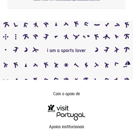
Com o apoio de
Apoios institucionais