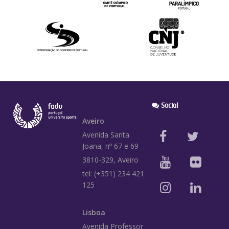
Social
Aveiro
Avenida Santa
Joana, nº 67 e 69
3810-329, Aveiro
tel: (+351) 234 421
125
Lisboa
Avenida Professor