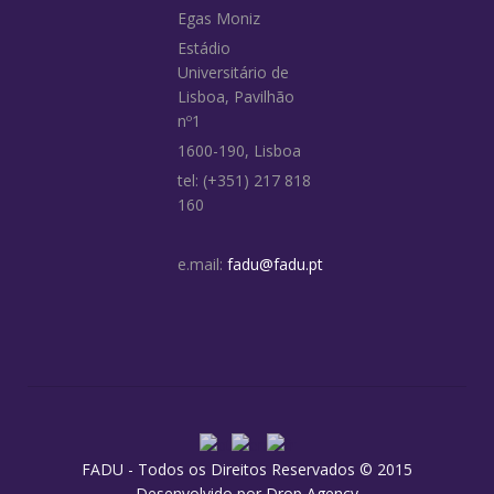
Egas Moniz
Estádio
Universitário de
Lisboa, Pavilhão
nº1
1600-190, Lisboa
tel: (+351) 217 818
160
e.mail:
fadu@fadu.pt
FADU - Todos os Direitos Reservados © 2015
Desenvolvido por
Drop Agency