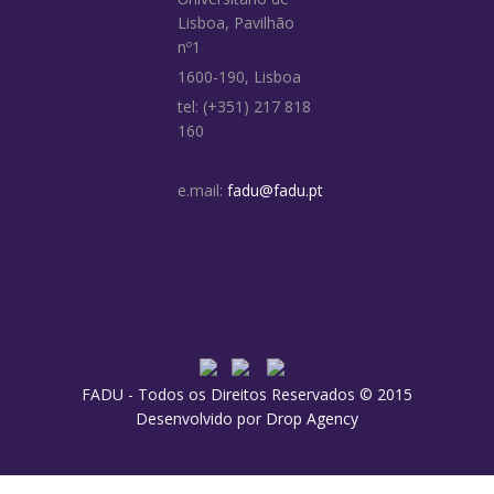
Lisboa, Pavilhão
nº1
1600-190, Lisboa
tel: (+351) 217 818
160
e.mail:
fadu@fadu.pt
FADU - Todos os Direitos Reservados © 2015
Desenvolvido por
Drop Agency