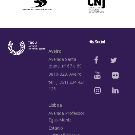
Social
Aveiro
Avenida Santa
Joana, nº 67 e 69
3810-329, Aveiro
tel: (+351) 234 421
125
Lisboa
Avenida Professor
Egas Moniz
Estádio
Universitário de