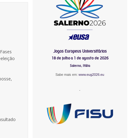
Jogos Europeus Universitários
 Fases
eeleição
18 de julho a 1 de agosto de 2026
Salerno, Itália
Sabe mais em:
www.eug2026.eu
posse,
-
nsultado
-