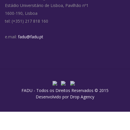
Estádio Universitário de Lisboa, Pavilhão nº1
1600-190, Lisboa
tel: (+351) 217 818 160
e.mail:
fadu@fadu.pt
FADU - Todos os Direitos Reservados © 2015
Desenvolvido por
Drop Agency