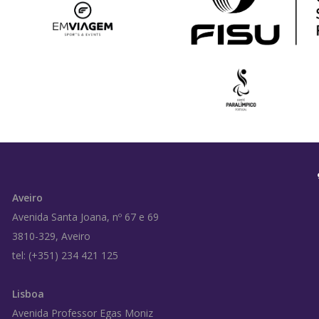
Aveiro
Avenida Santa Joana, nº 67 e 69
3810-329, Aveiro
tel: (+351) 234 421 125
Lisboa
Avenida Professor Egas Moniz