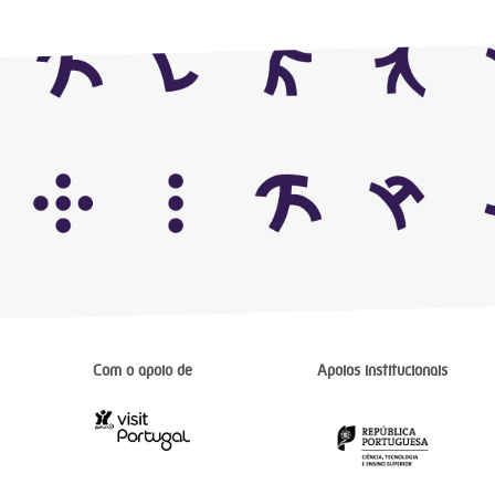
Com o apoio de
Apoios institucionais