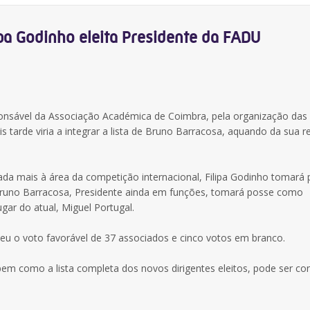
ipa Godinho eleita Presidente da FADU
onsável da Associação Académica de Coimbra, pela organização das
tarde viria a integrar a lista de Bruno Barracosa, aquando da sua r
ada mais à área da competição internacional, Filipa Godinho tomará 
Bruno Barracosa, Presidente ainda em funções, tomará posse como
gar do atual, Miguel Portugal.
beu o voto favorável de 37 associados e cinco votos em branco.
bem como a lista completa dos novos dirigentes eleitos, pode ser co