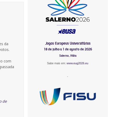
Jogos Europeus Universitários
es da
votos.
18 de julho a 1 de agosto de 2026
Salerno, Itália
ido com
Sabe mais em:
www.eug2026.eu
 passada
-
o de
-