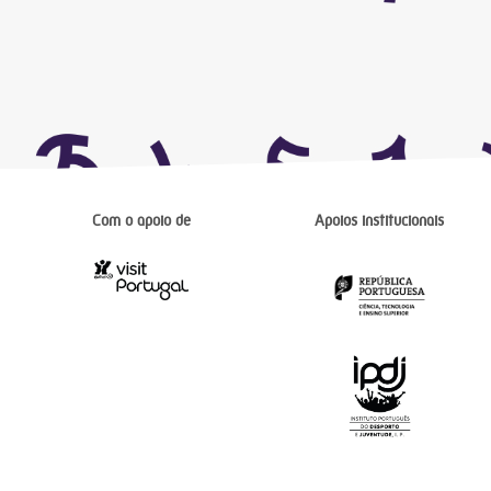
Com o apoio de
Apoios institucionais