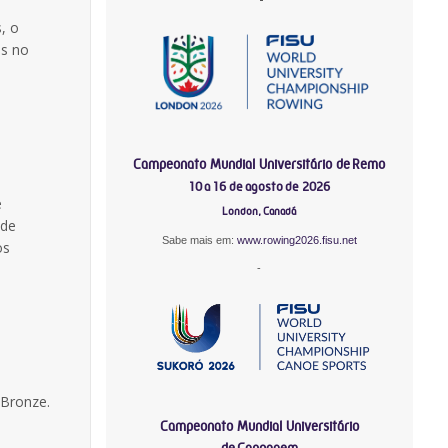
, o
ãs no
Campeonato Mundial Universitário de Remo
10 a 16 de agosto de 2026
e
London, Canadá
 de
Sabe mais em:
www.rowing2026.fisu.net
os
-
 Bronze.
Campeonato Mundial Universitário
de Canoagem