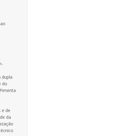
 ao
m-
a dupla
e do
 Pimenta
 e de
ade da
nização
técnico