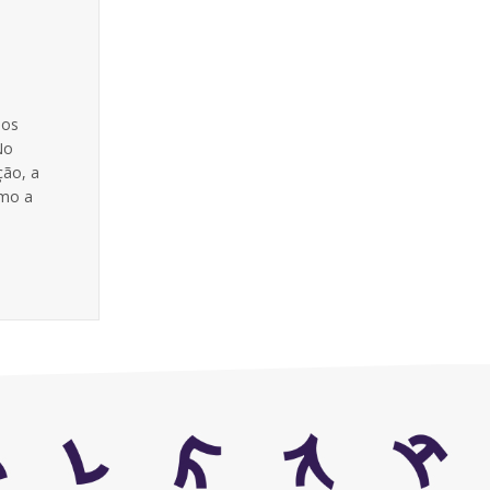
 os
No
ção, a
omo a