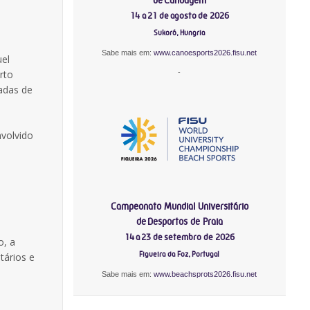
14 a 21 de agosto de 2026
Sukoró, Hungria
Sabe mais em:
www.canoesports2026.fisu.net
uel
-
rto
adas de
nvolvido
Campeonato Mundial Universitário
de Desportos de Praia
14 a 23 de setembro de 2026
o, a
Figueira da Foz, Portugal
tários e
Sabe mais em:
www.beachsprots2026.fisu.net