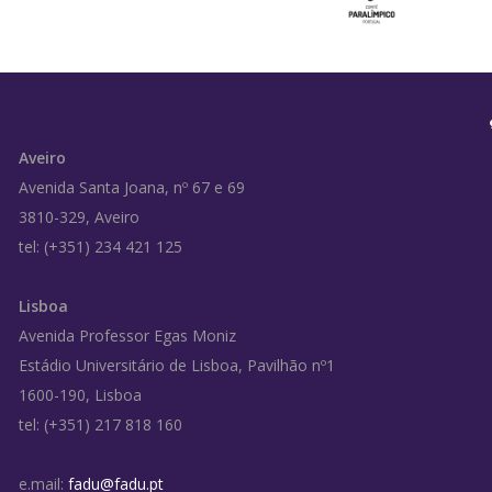
Aveiro
Avenida Santa Joana, nº 67 e 69
3810-329, Aveiro
tel: (+351) 234 421 125
Lisboa
Avenida Professor Egas Moniz
Estádio Universitário de Lisboa, Pavilhão nº1
1600-190, Lisboa
tel: (+351) 217 818 160
e.mail:
fadu@fadu.pt