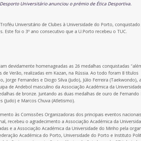
Desporto Universitário anunciou o prémio de Ética Desportiva.
 Troféu Universitário de Clubes à Universidade do Porto, conquistado
s. Este foi o 3º ano consecutivo que a U.Porto recebeu o TUC.
foram devidamente homenageadas as 26 medalhas conquistadas "alé
as de Verão, realizadas em Kazan, na Rússia. Ao todo foram 8 títulos
Jorge Fernandes e Diogo Silva (Judo), Júlio Ferreira (Taekwondo), 
a equipa de Andebol masculino da Associação Académica da Universidad
edalhas de bronze. Juntando as duas medalhas de ouro de Fernando
 (Judo) e Marcos Chuva (Atletismo).
imento às Comissões Organizadoras dos principais eventos nacionais
al, recebeu o agradecimento a Associação Académica da Universid
tradas e a Associação Académica da Universidade do Minho pela orga
ederação Académica do Porto, Universidade do Porto e Instituto Poli