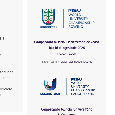
eia
Campeonato Mundial Universitário de Remo
10 a 16 de agosto de 2026
London, Canadá
ue
Sabe mais em:
www.rowing2026.fisu.net
-
 segunda
es mais
nvocada
am
Campeonato Mundial Universitário
de Canoagem