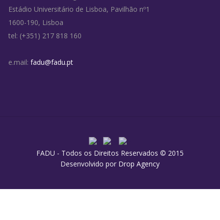
Estádio Universitário de Lisboa, Pavilhão nº1
1600-190, Lisboa
tel: (+351) 217 818 160
e.mail:
fadu@fadu.pt
FADU - Todos os Direitos Reservados © 2015
Desenvolvido por
Drop Agency