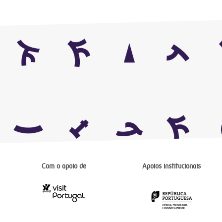
Com o apoio de
Apoios institucionais