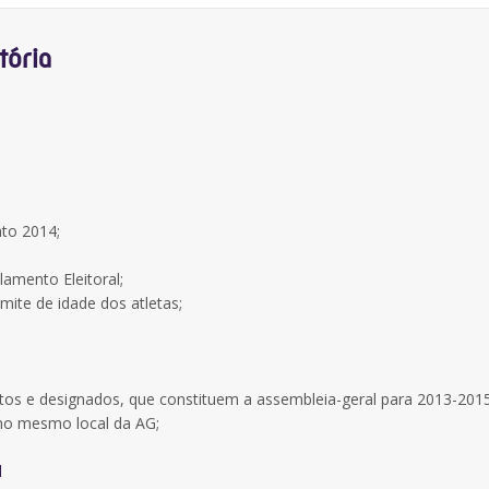
tória
nto 2014;
amento Eleitoral;
imite de idade dos atletas;
tos e designados, que constituem a assembleia-geral para 2013-2015
no mesmo local da AG;
d