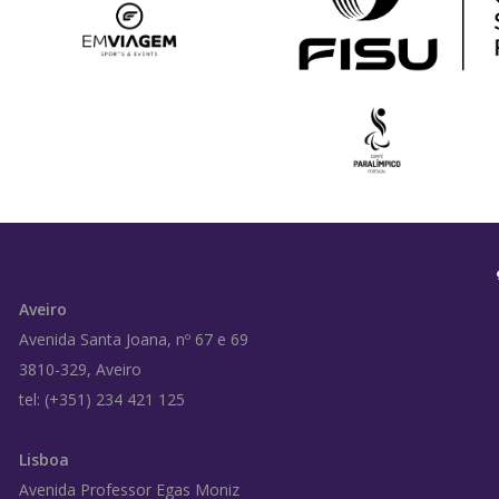
Aveiro
Avenida Santa Joana, nº 67 e 69
3810-329, Aveiro
tel: (+351) 234 421 125
Lisboa
Avenida Professor Egas Moniz