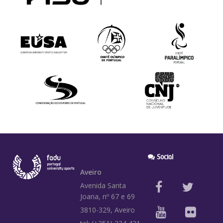
Social
Aveiro
Avenida Santa
Joana, nº 67 e 69
3810-329, Aveiro