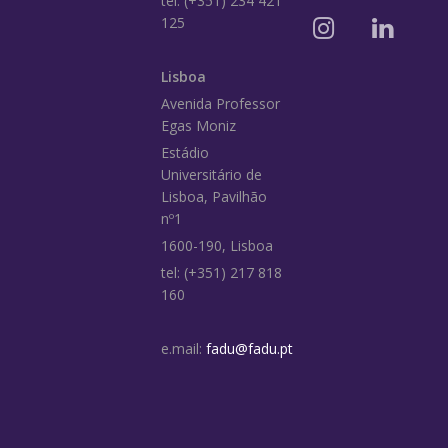
tel: (+351) 234 421
125
Lisboa
Avenida Professor
Egas Moniz
Estádio
Universitário de
Lisboa, Pavilhão
nº1
1600-190, Lisboa
tel: (+351) 217 818
160
e.mail:
fadu@fadu.pt