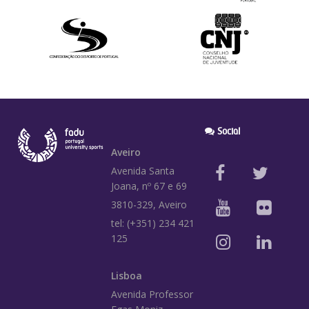
Social
Aveiro
Avenida Santa
Joana, nº 67 e 69
3810-329, Aveiro
tel: (+351) 234 421
125
Lisboa
Avenida Professor