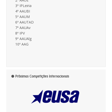
2º AAUE
3º IPLeiria
4º AAUBI
5º AAUM
6º AAUTAD
7º AAUAv
8º IPV
9º AAUAlg
10º AAG
Próximas Competições Internacionais