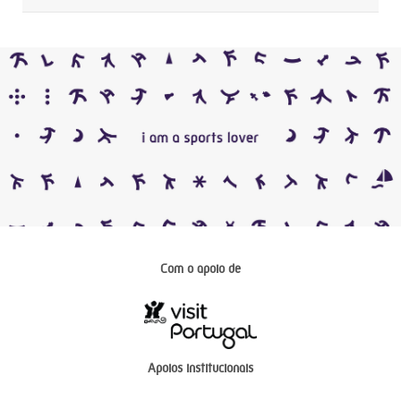
Com o apoio de
Apoios institucionais