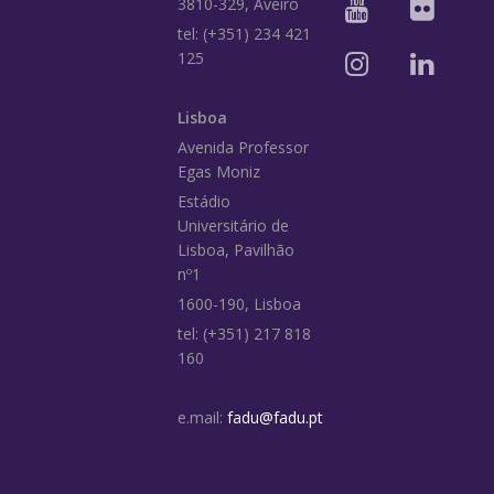
3810-329, Aveiro
tel: (+351) 234 421
125
Lisboa
Avenida Professor
Egas Moniz
Estádio
Universitário de
Lisboa, Pavilhão
nº1
1600-190, Lisboa
tel: (+351) 217 818
160
e.mail:
fadu@fadu.pt