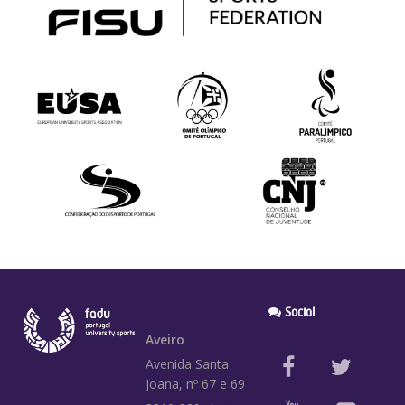
Social
Aveiro
Avenida Santa
Joana, nº 67 e 69