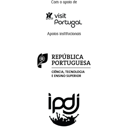
Com o apoio de
Apoios institucionais