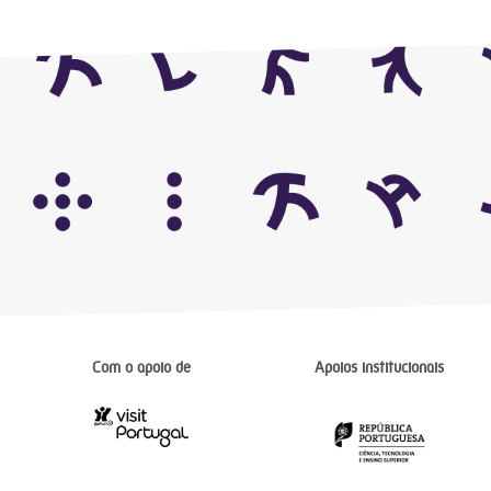
Com o apoio de
Apoios institucionais