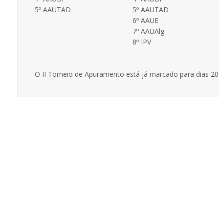
5º AAUTAD
5º AAUTAD
6º AAUE
7º AAUAlg
8º IPV
O II Torneio de Apuramento está já marcado para dias 20 