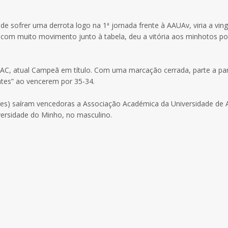
e sofrer uma derrota logo na 1ª jornada frente à AAUAv, viria a ving
l com muito movimento junto à tabela, deu a vitória aos minhotos po
 AAC, atual Campeã em título. Com uma marcação cerrada, parte a par
ntes” ao vencerem por 35-34.
ães) saíram vencedoras a Associação Académica da Universidade de A
versidade do Minho, no masculino.