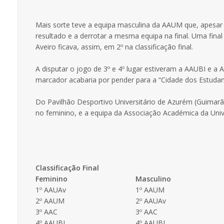
Mais sorte teve a equipa masculina da AAUM que, apesar d
resultado e a derrotar a mesma equipa na final. Uma fina
Aveiro ficava, assim, em 2º na classificação final.
A disputar o jogo de 3º e 4º lugar estiveram a AAUBI e a
marcador acabaria por pender para a “Cidade dos Estuda
Do Pavilhão Desportivo Universitário de Azurém (Guimar
no feminino, e a equipa da Associação Académica da Uni
Classificação Final
Feminino
Masculino
1º AAUAv
1º AAUM
2º AAUM
2º AAUAv
3º AAC
3º AAC
4º AAUBI
4º AAUBI