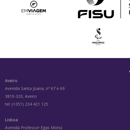
Aveiro
Avenida Santa Joana, nº 67 e 69
3810-329, Aveiro
tel: (+351) 234 421 125
Lisboa
Avenida Professor Egas Moniz