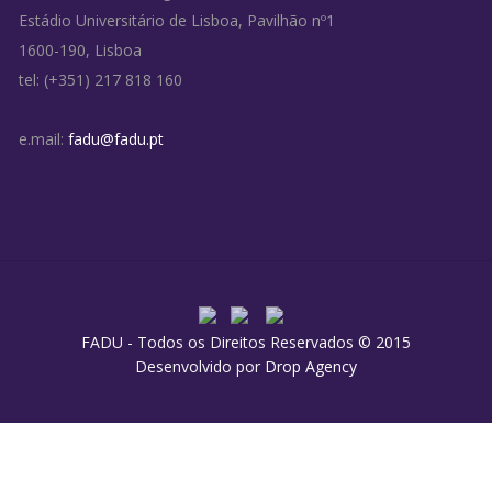
Estádio Universitário de Lisboa, Pavilhão nº1
1600-190, Lisboa
tel: (+351) 217 818 160
e.mail:
fadu@fadu.pt
FADU - Todos os Direitos Reservados © 2015
Desenvolvido por
Drop Agency