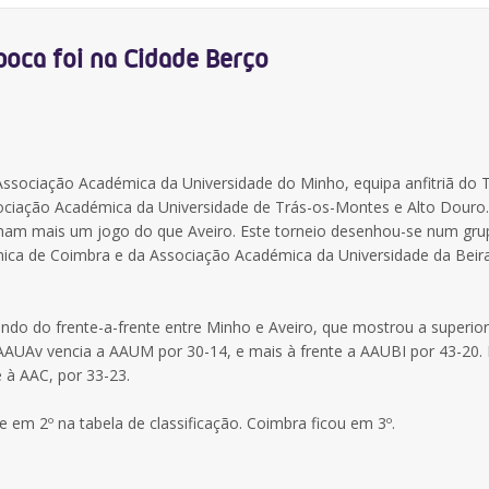
poca foi na Cidade Berço
ssociação Académica da Universidade do Minho, equipa anfitriã do T
ociação Académica da Universidade de Trás-os-Montes e Alto Douro.
inham mais um jogo do que Aveiro. Este torneio desenhou-se num gr
ica de Coimbra e da Associação Académica da Universidade da Beir
uando do frente-a-frente entre Minho e Aveiro, que mostrou a superio
A AAUAv vencia a AAUM por 30-14, e mais à frente a AAUBI por 43-20.
 à AAC, por 33-23.
 em 2º na tabela de classificação. Coimbra ficou em 3º.