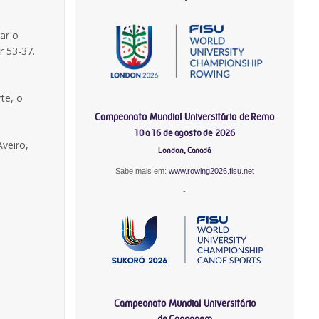
ar o
r 53-37.
te, o
Campeonato Mundial Universitário de Remo
10 a 16 de agosto de 2026
veiro,
London, Canadá
Sabe mais em:
www.rowing2026.fisu.net
-
Campeonato Mundial Universitário
de Canoagem