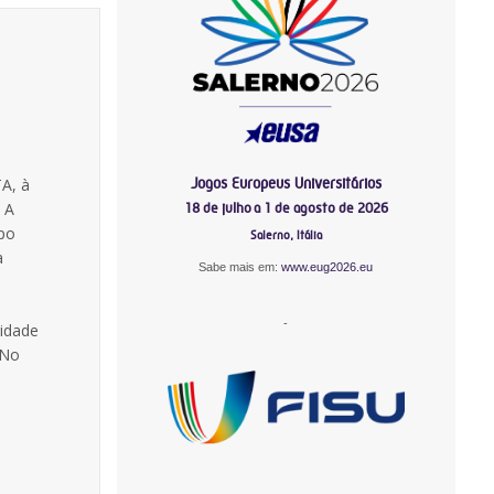
Jogos Europeus Universitários
A, à
 A
18 de julho a 1 de agosto de 2026
upo
Salerno, Itália
a
Sabe mais em:
www.eug2026.eu
-
ridade
 No
-