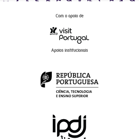
Com o apoio de
Apoios institucionais