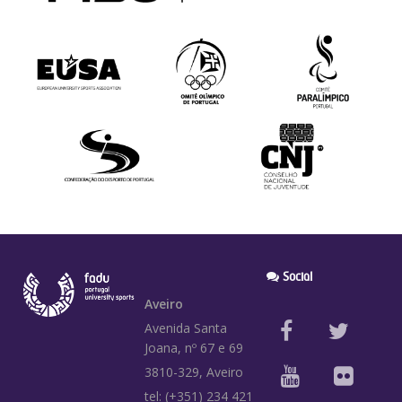
Social
Aveiro
Avenida Santa
Joana, nº 67 e 69
3810-329, Aveiro
tel: (+351) 234 421