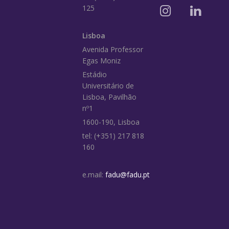
125
Lisboa
Avenida Professor
Egas Moniz
Estádio
Universitário de
Lisboa, Pavilhão
nº1
1600-190, Lisboa
tel: (+351) 217 818
160
e.mail:
fadu@fadu.pt