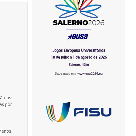
Jogos Europeus Universitários
18 de julho a 1 de agosto de 2026
Salerno, Itália
Sabe mais em:
www.eug2026.eu
-
rão os
as por
 menos
-