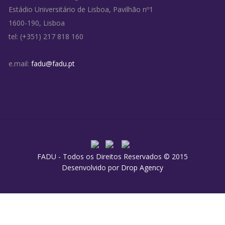
Estádio Universitário de Lisboa, Pavilhão nº1
1600-190, Lisboa
tel: (+351) 217 818 160
e.mail:
fadu@fadu.pt
FADU - Todos os Direitos Reservados © 2015
Desenvolvido por
Drop Agency