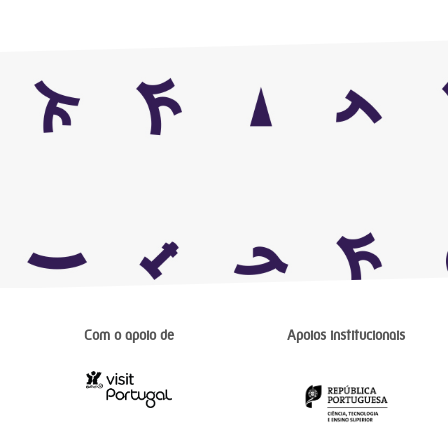
Com o apoio de
Apoios institucionais