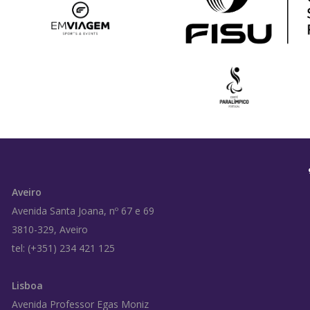
Aveiro
Avenida Santa Joana, nº 67 e 69
3810-329, Aveiro
tel: (+351) 234 421 125
Lisboa
Avenida Professor Egas Moniz