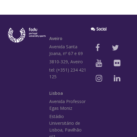
Social
Aveiro
Avenida Santa
Joana, nº 67 e 69
3810-329, Aveiro
tel: (+351) 234 421
125
Lisboa
Avenida Professor
Egas Moniz
Estádio
Universitário de
Lisboa, Pavilhão
nº1