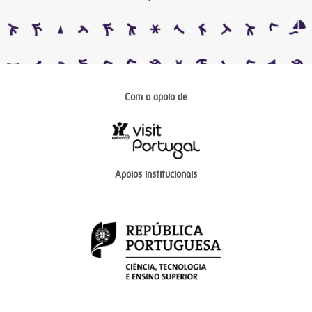
Com o apoio de
Apoios institucionais