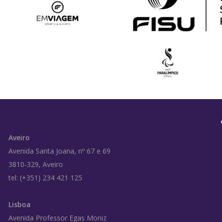
Aveiro
Avenida Santa Joana, nº 67 e 69
3810-329, Aveiro
tel: (+351) 234 421 125
Lisboa
Avenida Professor Egas Moniz