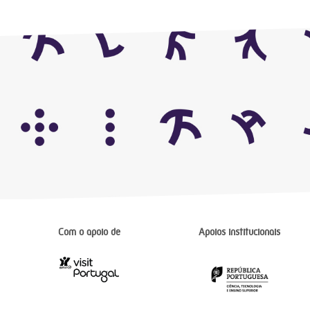
Com o apoio de
Apoios institucionais