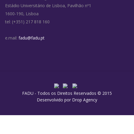
Estádio Universitário de Lisboa, Pavilhão nº1
1600-190, Lisboa
tel: (+351) 217 818 160
e.mail:
fadu@fadu.pt
FADU - Todos os Direitos Reservados © 2015
Desenvolvido por
Drop Agency