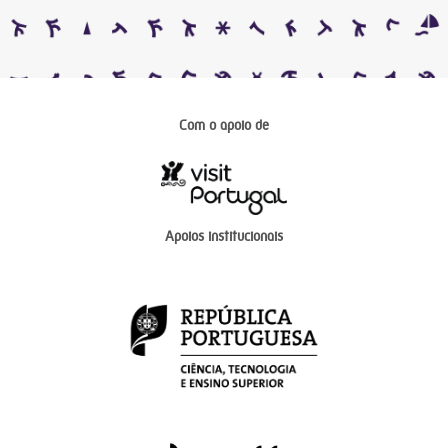
Com o apoio de
Apoios institucionais